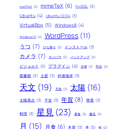
mimeTeX
(6)
mySQL
(3)
mathTeX
(2)
Ubuntu
(4)
Ubuntu 10.04
(3)
VirtualBox
(5)
Windows8
(4)
WordPress
(11)
Windows10
(2)
うつ
(7)
インストール
(3)
ひな祭り
(2)
カメラ
(7)
ネジバナ
(2)
バックアップ
(2)
プラグイン
(4)
ビジョルド
(3)
古墳
(2)
司法
(2)
図書館
(3)
土星
(3)
外浦海岸
(3)
天文
(19)
太陽
(16)
天気
(2)
年賀
(8)
太陽黒点
(3)
干支
(3)
彗星
(3)
星見
(23)
料理
(3)
星食
(2)
書店
(2)
月
(15)
月食
(6)
木星
(3)
本
(3)
桜
(2)