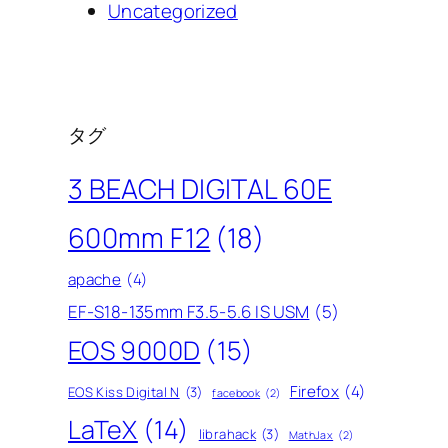
Uncategorized
タグ
3 BEACH DIGITAL 60E
600mm F12
(18)
apache
(4)
EF-S18-135mm F3.5-5.6 IS USM
(5)
EOS 9000D
(15)
Firefox
(4)
EOS Kiss Digital N
(3)
facebook
(2)
LaTeX
(14)
librahack
(3)
MathJax
(2)