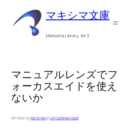
内
マキシマ文庫
容
を
ス
Makisima Library, Vol.3
キ
ッ
プ
マニュアルレンズでフ
ォーカスエイドを使え
ないか
Written by
librarian
in
Uncategorized