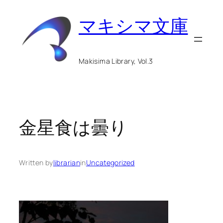
内
マキシマ文庫
容
を
ス
Makisima Library, Vol.3
キ
ッ
プ
金星食は曇り
Written by
librarian
in
Uncategorized