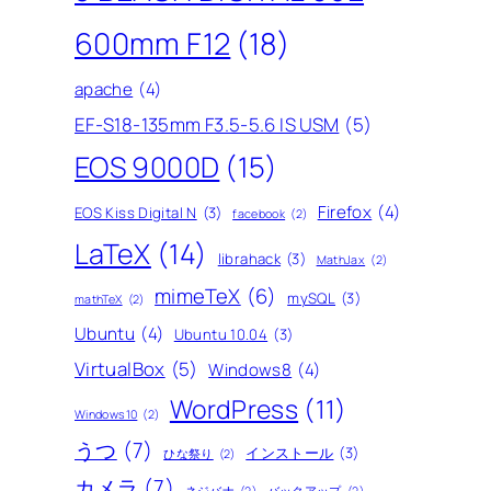
600mm F12
(18)
apache
(4)
EF-S18-135mm F3.5-5.6 IS USM
(5)
EOS 9000D
(15)
Firefox
(4)
EOS Kiss Digital N
(3)
facebook
(2)
LaTeX
(14)
librahack
(3)
MathJax
(2)
mimeTeX
(6)
mySQL
(3)
mathTeX
(2)
Ubuntu
(4)
Ubuntu 10.04
(3)
VirtualBox
(5)
Windows8
(4)
WordPress
(11)
Windows10
(2)
うつ
(7)
インストール
(3)
ひな祭り
(2)
カメラ
(7)