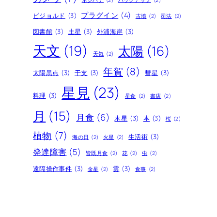
ネジバナ
(2)
バックアップ
(2)
プラグイン
(4)
ビジョルド
(3)
古墳
(2)
司法
(2)
図書館
(3)
土星
(3)
外浦海岸
(3)
天文
(19)
太陽
(16)
天気
(2)
年賀
(8)
太陽黒点
(3)
干支
(3)
彗星
(3)
星見
(23)
料理
(3)
星食
(2)
書店
(2)
月
(15)
月食
(6)
木星
(3)
本
(3)
桜
(2)
植物
(7)
生活術
(3)
海の日
(2)
火星
(2)
発達障害
(5)
皆既月食
(2)
花
(2)
虫
(2)
遠隔操作事件
(3)
雲
(3)
金星
(2)
食事
(2)