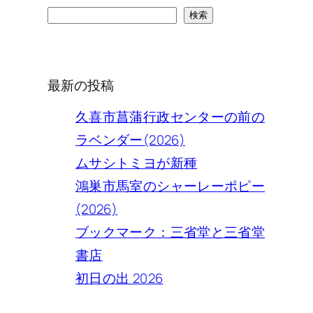
検
検索
索
最新の投稿
久喜市菖蒲行政センターの前の
ラベンダー(2026)
ムサシトミヨが新種
鴻巣市馬室のシャーレーポピー
(2026)
ブックマーク：三省堂と三省堂
書店
初日の出 2026