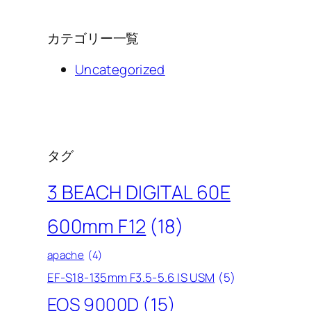
カテゴリー一覧
Uncategorized
タグ
3 BEACH DIGITAL 60E
600mm F12
(18)
apache
(4)
EF-S18-135mm F3.5-5.6 IS USM
(5)
EOS 9000D
(15)