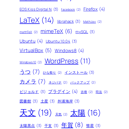
Firefox
(4)
EOS Kiss Digital N
(3)
facebook
(2)
LaTeX
(14)
librahack
(3)
MathJax
(2)
mimeTeX
(6)
mySQL
(3)
mathTeX
(2)
Ubuntu
(4)
Ubuntu 10.04
(3)
VirtualBox
(5)
Windows8
(4)
WordPress
(11)
Windows10
(2)
うつ
(7)
インストール
(3)
ひな祭り
(2)
カメラ
(7)
ネジバナ
(2)
バックアップ
(2)
プラグイン
(4)
ビジョルド
(3)
古墳
(2)
司法
(2)
図書館
(3)
土星
(3)
外浦海岸
(3)
天文
(19)
太陽
(16)
天気
(2)
年賀
(8)
太陽黒点
(3)
干支
(3)
彗星
(3)