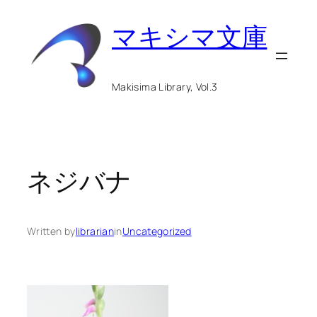
内
マキシマ文庫
容
を
ス
Makisima Library, Vol.3
キ
ッ
プ
ネジバナ
Written by
librarian
in
Uncategorized