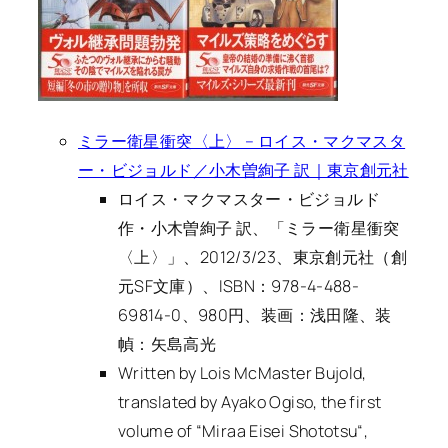
ミラー衛星衝突〈上〉 – ロイス・マクマスタ
ー・ビジョルド／小木曽絢子 訳｜東京創元社
ロイス・マクマスター・ビジョルド
作・小木曽絢子 訳、「ミラー衛星衝突
〈上〉」、2012/3/23、東京創元社（創
元SF文庫）、ISBN：978-4-488-
69814-0、980円、装画：浅田隆、装
幀：矢島高光
Written by Lois McMaster Bujold,
translated by Ayako Ogiso, the first
volume of “
Miraa Eisei Shototsu
“,