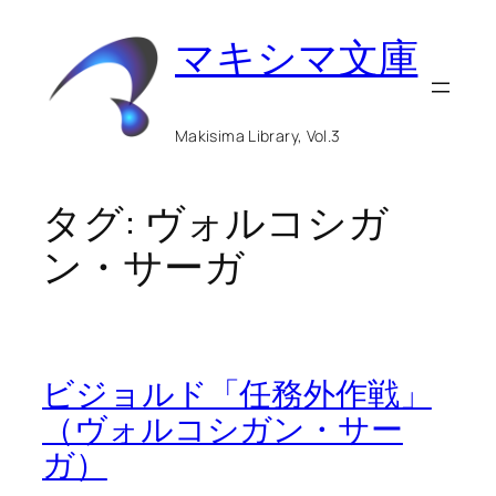
内
マキシマ文庫
容
を
ス
Makisima Library, Vol.3
キ
ッ
タグ:
ヴォルコシガ
プ
ン・サーガ
ビジョルド「任務外作戦」
（ヴォルコシガン・サー
ガ）