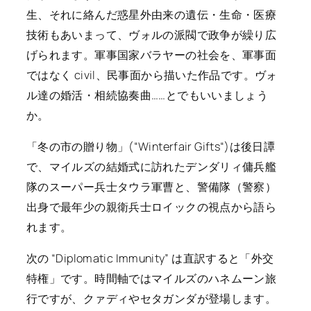
生、それに絡んだ惑星外由来の遺伝・生命・医療
技術もあいまって、ヴォルの派閥で政争が繰り広
げられます。軍事国家バラヤーの社会を、軍事面
ではなく civil、民事面から描いた作品です。ヴォ
ル達の婚活・相続協奏曲……とでもいいましょう
か。
「冬の市の贈り物」(“
Winterfair Gifts
“)は後日譚
で、マイルズの結婚式に訪れたデンダリィ傭兵艦
隊のスーパー兵士タウラ軍曹と、警備隊（警察）
出身で最年少の親衛兵士ロイックの視点から語ら
れます。
次の “
Diplomatic Immunity
” は直訳すると「外交
特権」です。時間軸ではマイルズのハネムーン旅
行ですが、クァディやセタガンダが登場します。