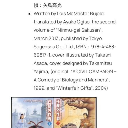
幀：矢島高光
Written by Lois McMaster Bujold,
translated by Ayako Ogiso, the second
volume of “
Ninmu-gai Sakusen
“,
March 2013, published by Tokyo
Sogensha Co., Ltd., ISBN：978-4-488-
69817-1, cover illustrated by Takashi
Asada, cover designed by Takamitsu
Yajima, (original: “
A CIVIL CAMPAIGN –
A Comedy of Biology and Manners
“,
1999, and “
Winterfair Gifts
“, 2004)