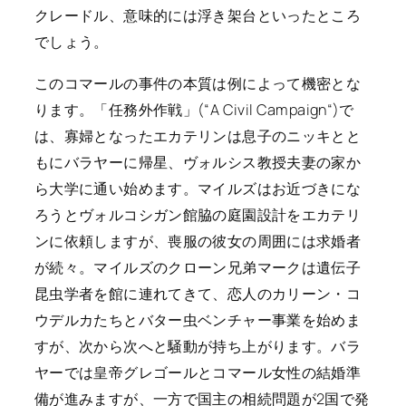
クレードル、意味的には浮き架台といったところ
でしょう。
このコマールの事件の本質は例によって機密とな
ります。「任務外作戦」(“
A Civil Campaign
“)で
は、寡婦となったエカテリンは息子のニッキとと
もにバラヤーに帰星、ヴォルシス教授夫妻の家か
ら大学に通い始めます。マイルズはお近づきにな
ろうとヴォルコシガン館脇の庭園設計をエカテリ
ンに依頼しますが、喪服の彼女の周囲には求婚者
が続々。マイルズのクローン兄弟マークは遺伝子
昆虫学者を館に連れてきて、恋人のカリーン・コ
ウデルカたちとバター虫ベンチャー事業を始めま
すが、次から次へと騒動が持ち上がります。バラ
ヤーでは皇帝グレゴールとコマール女性の結婚準
備が進みますが、一方で国主の相続問題が2国で発