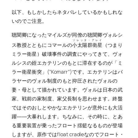
以下、もしかしたらネタバレしているかもしれな
いのでご注意。
聴聞卿になったマイルズが同僚の聴聞卿ヴォルシ
ソレッタ・アレイ
ス教授とともにコマールの
小太陽群衛星
（つまり
ミラー衛星）破壊事件の調査にやってきて、ヴォ
ルシスの姪エカテリンのもとに滞在するのが「ミ
ラー衛星衝突」(“
Komarr
“)です。エカテリンはバ
ラヤーのヴォル制度のもと抑圧されたヴォルの
妻・母として描かれています。ヴォルは日本の武
家、戦前の家制度、家父長制を思わせます。終盤
ではそのおしとやかなエカテリンが意外にも大活
躍――大暴れします。ちなみに、その時に、とあ
る重要装置が乗ったフロート揺籃なるものが登場
しますが、原作ではfloat cradleなのでフロート・