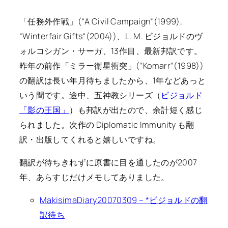
「任務外作戦」(“
A Civil Campaign
“(1999),
“
Winterfair Gifts
“(2004))、L. M. ビジョルドのヴ
ォルコシガン・サーガ、13作目、最新邦訳です。
昨年の前作「ミラー衛星衝突」(“
Komarr
“(1998))
の翻訳は長い年月待ちましたから、1年などあっと
いう間です。途中、五神教シリーズ（
ビジョルド
「影の王国」
）も邦訳が出たので、余計短く感じ
られました。次作の
Diplomatic Immunity
も翻
訳・出版してくれると嬉しいですね。
翻訳が待ちきれずに原書に目を通したのが2007
年、あらすじだけメモしてありました。
MakisimaDiary20070309 – *ビジョルドの翻
訳待ち