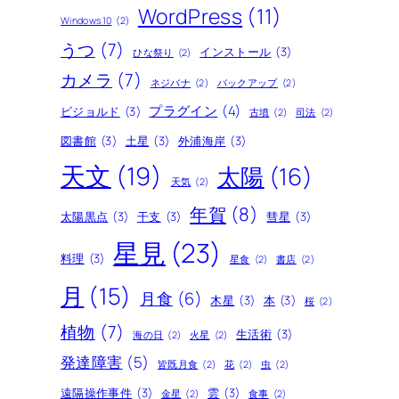
WordPress
(11)
Windows10
(2)
うつ
(7)
インストール
(3)
ひな祭り
(2)
カメラ
(7)
ネジバナ
(2)
バックアップ
(2)
プラグイン
(4)
ビジョルド
(3)
古墳
(2)
司法
(2)
図書館
(3)
土星
(3)
外浦海岸
(3)
天文
(19)
太陽
(16)
天気
(2)
年賀
(8)
太陽黒点
(3)
干支
(3)
彗星
(3)
星見
(23)
料理
(3)
星食
(2)
書店
(2)
月
(15)
月食
(6)
木星
(3)
本
(3)
桜
(2)
植物
(7)
生活術
(3)
海の日
(2)
火星
(2)
発達障害
(5)
皆既月食
(2)
花
(2)
虫
(2)
遠隔操作事件
(3)
雲
(3)
金星
(2)
食事
(2)