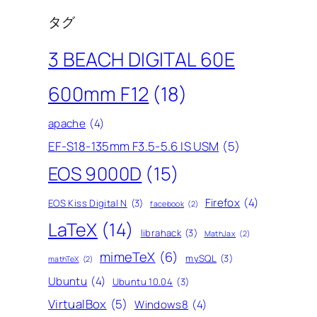
タグ
3 BEACH DIGITAL 60E
600mm F12
(18)
apache
(4)
EF-S18-135mm F3.5-5.6 IS USM
(5)
EOS 9000D
(15)
Firefox
(4)
EOS Kiss Digital N
(3)
facebook
(2)
LaTeX
(14)
librahack
(3)
MathJax
(2)
mimeTeX
(6)
mySQL
(3)
mathTeX
(2)
Ubuntu
(4)
Ubuntu 10.04
(3)
VirtualBox
(5)
Windows8
(4)