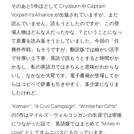
そのあと5年ほどして
Cryoburn
や
Captain
Vorpatril’s Alliance
が出版されていますが、まだ
読んでいません。読もうとしたのですが、この登
場人物はどんな人だったかな…？ということになっ
て原書を読み返そうとしていました。今回の「任
務外作戦」もそうですが、翻訳版では細かい活字
で分厚い上下巻、英語で読もうとすると時間がか
かるし、私の英語力ではきちんと意味がわからな
いし、なかなか大変です。電子書籍が登場してか
らはコピペで辞書も引きやすく、多少楽になりま
したけれど。
“
Komarr
“, “
A Civil Campaign
“, “
Winterfair Gifts
”
の3作はマイルズ・ヴォルコシガンの生涯では密接
につながった話で、英語版ではまとめて “
Miles in
Love
” としてオムニバスにもなっています。