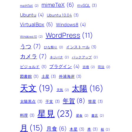
mimeTeX
(6)
mySQL
(3)
mathTeX
(2)
Ubuntu
(4)
Ubuntu 10.04
(3)
VirtualBox
(5)
Windows8
(4)
WordPress
(11)
Windows10
(2)
うつ
(7)
インストール
(3)
ひな祭り
(2)
カメラ
(7)
ネジバナ
(2)
バックアップ
(2)
プラグイン
(4)
ビジョルド
(3)
古墳
(2)
司法
(2)
図書館
(3)
土星
(3)
外浦海岸
(3)
天文
(19)
太陽
(16)
天気
(2)
年賀
(8)
太陽黒点
(3)
干支
(3)
彗星
(3)
星見
(23)
料理
(3)
星食
(2)
書店
(2)
月
(15)
月食
(6)
木星
(3)
本
(3)
桜
(2)