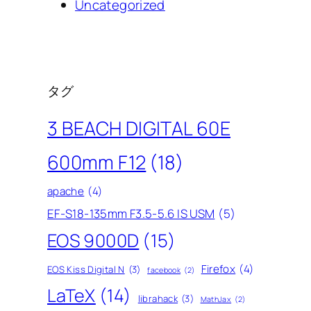
Uncategorized
タグ
3 BEACH DIGITAL 60E
600mm F12
(18)
apache
(4)
EF-S18-135mm F3.5-5.6 IS USM
(5)
EOS 9000D
(15)
Firefox
(4)
EOS Kiss Digital N
(3)
facebook
(2)
LaTeX
(14)
librahack
(3)
MathJax
(2)