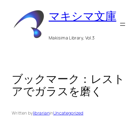
内
マキシマ文庫
容
を
ス
Makisima Library, Vol.3
キ
ッ
プ
ブックマーク：レスト
アでガラスを磨く
Written by
librarian
in
Uncategorized