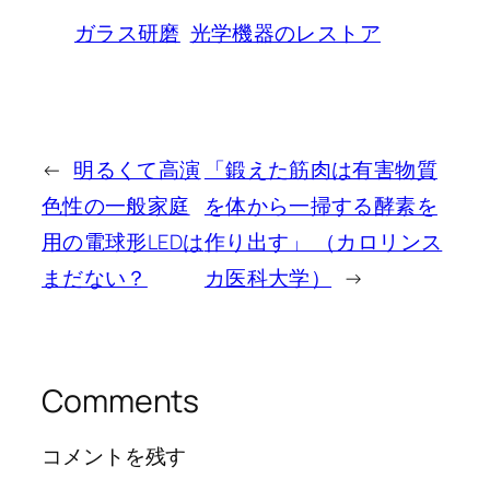
ガラス研磨
光学機器のレストア
←
明るくて高演
「鍛えた筋肉は有害物質
色性の一般家庭
を体から一掃する酵素を
用の電球形LEDは
作り出す」 （カロリンス
まだない？
カ医科大学）
→
Comments
コメントを残す