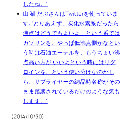
したね。”
山 猫 だぶさんはTwitterを使っていま
す: “とりあえず、炭化水素系だったら
沸点はどうでもよいよ、という系では
ガソリンを、やっぱ低沸点側かなとい
う時は石油エーテルを、もうちょい沸
点高い方が いいよという時にはリグ
ロインを、という使い分けなのかし
ら。サプライヤーの納品時名称がその
まま踏襲されているだけのような気も
します。”
(2014/10/30)